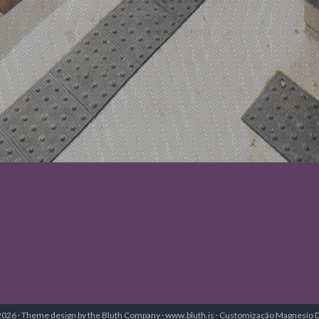
 © 2026 · Theme design by the Bluth Company · www.bluth.is · Customização Magnesio