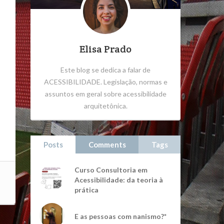
Elisa Prado
Este blog se dedica a falar de
ACESSIBILIDADE. Legislação, normas e
assuntos em geral sobre acessibilidade
arquitetônica.
Posts
Comments
Tags
Curso Consultoria em
Acessibilidade: da teoria à
prática
E as pessoas com nanismo?*