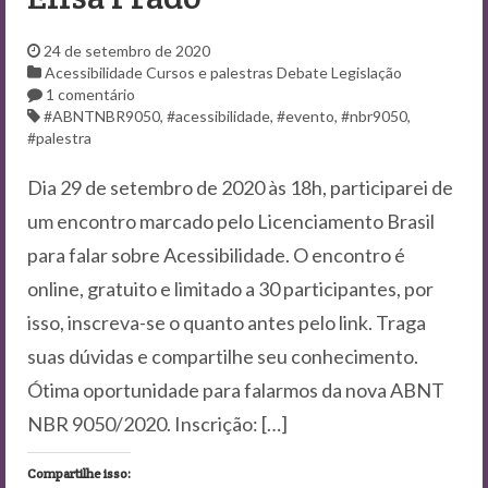
Contato
24 de setembro de 2020
Acessibilidade
Cursos e palestras
Debate
Legislação
1 comentário
#ABNTNBR9050
,
#acessibilidade
,
#evento
,
#nbr9050
,
#palestra
Dia 29 de setembro de 2020 às 18h, participarei de
um encontro marcado pelo Licenciamento Brasil
para falar sobre Acessibilidade. O encontro é
online, gratuito e limitado a 30 participantes, por
isso, inscreva-se o quanto antes pelo link. Traga
suas dúvidas e compartilhe seu conhecimento.
Ótima oportunidade para falarmos da nova ABNT
NBR 9050/2020. Inscrição: […]
Compartilhe isso: