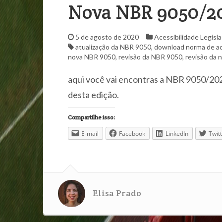
Nova NBR 9050/2
5 de agosto de 2020
Acessibilidade
Legisl
atualização da NBR 9050
,
download norma de ac
nova NBR 9050
,
revisão da NBR 9050
,
revisão da 
aqui você vai encontras a NBR 9050/202
desta edição.
Compartilhe isso:
E-mail
Facebook
LinkedIn
Twit
Elisa Prado