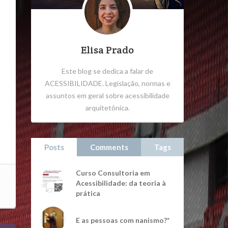
Elisa Prado
Este blog se dedica a falar de
ACESSIBILIDADE. Legislação, normas e
assuntos em geral sobre acessibilidade
arquitetônica.
Posts
Comments
Tags
Curso Consultoria em
Acessibilidade: da teoria à
prática
E as pessoas com nanismo?*