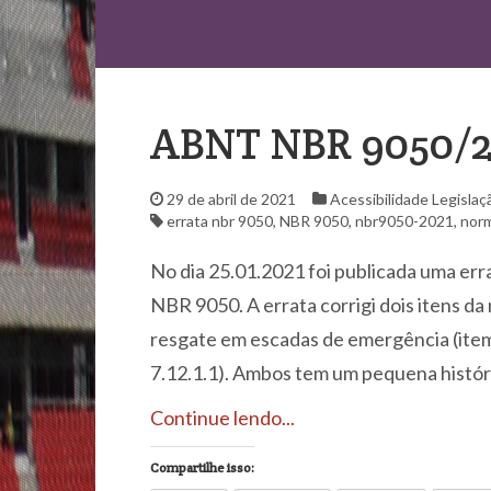
ABNT NBR 9050/202
29 de abril de 2021
Acessibilidade
Legislaç
errata nbr 9050
,
NBR 9050
,
nbr9050-2021
,
nor
No dia 25.01.2021 foi publicada uma er
NBR 9050. A errata corrigi dois itens da
resgate em escadas de emergência (item 
7.12.1.1). Ambos tem um pequena históri
Continue lendo...
Compartilhe isso: