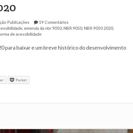
020
ação
Publicações
19 Comentários
essibilidade
,
emenda da nbr 9050
,
NBR 9050
,
NBR 9050 2020
,
norma de acessibilidade
0 para baixar e um breve histórico do desenvolvimento
ter
Pocket