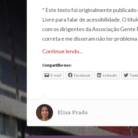
* Este texto foi originalmente publicado
Livre para falar de acessibilidade. O títu
com os dirigentes da Associação Gente 
correta e me disseram não ter problema 
Continue lendo...
Compartilhe isso:
E-mail
Facebook
LinkedIn
Twit
Elisa Prado