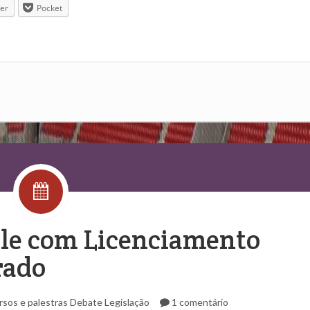
ter
Pocket
ale com Licenciamento
rado
rsos e palestras
Debate
Legislação
1 comentário