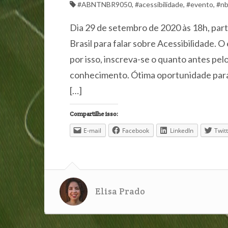
#ABNTNBR9050
,
#acessibilidade
,
#evento
,
#nb
Dia 29 de setembro de 2020 às 18h, par
Brasil para falar sobre Acessibilidade. O 
por isso, inscreva-se o quanto antes pel
conhecimento. Ótima oportunidade par
[…]
Compartilhe isso:
E-mail
Facebook
LinkedIn
Twit
Elisa Prado