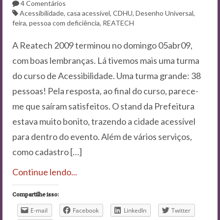
Contato
4 Comentários
Acessibilidade
,
casa acessível
,
CDHU
,
Desenho Universal
,
feira
,
pessoa com deficiência
,
REATECH
A Reatech 2009 terminou no domingo 05abr09,
com boas lembranças. Lá tivemos mais uma turma
do curso de Acessibilidade. Uma turma grande: 38
pessoas! Pela resposta, ao final do curso, parece-
me que saíram satisfeitos. O stand da Prefeitura
estava muito bonito, trazendo a cidade acessível
para dentro do evento. Além de vários serviços,
como cadastro […]
Continue lendo...
Compartilhe isso:
E-mail
Facebook
LinkedIn
Twitter