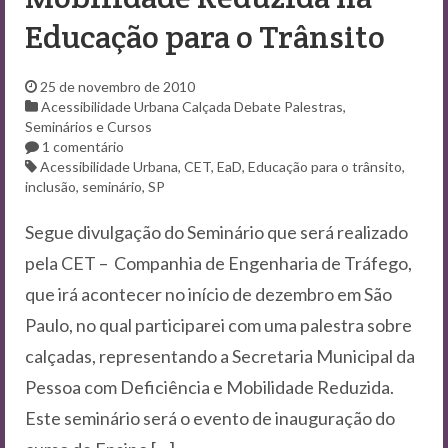
Contato
Educação para o Trânsito
25 de novembro de 2010
Acessibilidade Urbana
Calçada
Debate
Palestras,
Seminários e Cursos
1 comentário
Acessibilidade Urbana
,
CET
,
EaD
,
Educação para o trânsito
,
inclusão
,
seminário
,
SP
Segue divulgação do Seminário que será realizado
pela CET – Companhia de Engenharia de Tráfego,
que irá acontecer no início de dezembro em São
Paulo, no qual participarei com uma palestra sobre
calçadas, representando a Secretaria Municipal da
Pessoa com Deficiência e Mobilidade Reduzida.
Este seminário será o evento de inauguração do