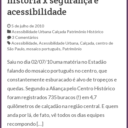
história x segurança e
acessibilidade
5 de julho de 2010
Acessibilidade Urbana
Calçada
Patrimônio Histórico
3 Comentários
Acessibilidade
,
Acessibilidade Urbana
,
Calçada
,
centro de
São Paulo
,
mosaico português
,
Patrimônio
Saiu no dia 02/07/10 uma matéria no Estadão
falando do mosaico português no centro, que
constantemente esburacado é alvo de tropeços e
quedas. Segundo a Aliança pelo Centro Histórico
foram registrados 735 buracos (!) em 4,7
quilômetros de calçadão na região central. E quem
anda por lá, de fato, vê todos os dias equipes
recompondo […]