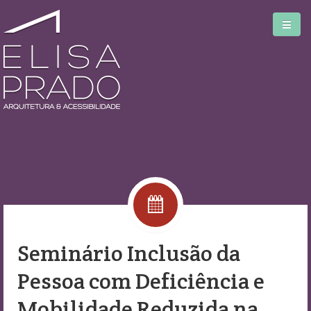
Home
Serviços
Blog
Seminário Inclusão da
Biblioteca
Pessoa com Deficiência e
Sobre
Mobilidade Reduzida na